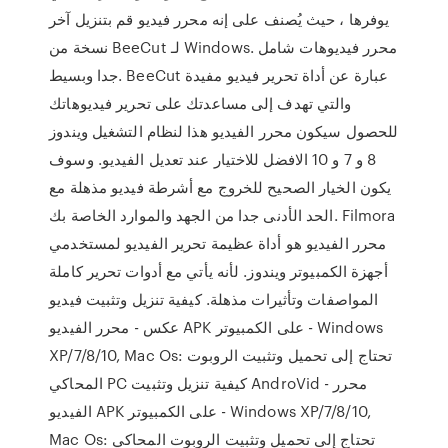
يوفرها ، حيث يُصنف على إنه محرر فيديو قم بتنزيل آخر
نسخة من BeeCut لـ Windows. محرر فيديوهات شامل
جدا وبسيط. BeeCut عبارة عن أداة تحرير فيديو مفيدة
والتي تهدف إلى مساعدتك على تحرير فيديوهاتك
للحصول سيكون محرر الفيديو هذا لنظام التشغيل ويندوز
8 و 7 و 10 الافضل للاختيار عند تعديل الفيديو. وسوف
يكون الخيار الصحيح للخروج مع أشرطة فيديو مذهلة مع
الحد الأدنى جدا من الجهد والموارد الخاصة بك. Filmora
محرر الفيديو هو أداة عظيمة تحرير الفيديو لمستخدمي
أجهزة الكمبيوتر ويندوز. لأنه يأتي مع أدوات تحرير كاملة
المواصفات وتأثيرات مذهلة. كيفية تنزيل وتثبيت فيديو
عكس - محرر الفيديو APK على الكمبيوتر - Windows
XP/7/8/10, Mac Os: تحتاج إلى تحميل وتثبيت الروبوت
المحاكي PC كيفية تنزيل وتثبيت AndroVid - محرر
الفيديو APK على الكمبيوتر - Windows XP/7/8/10,
Mac Os: تحتاج إلى تحميل وتثبيت الروبوت المحاكي