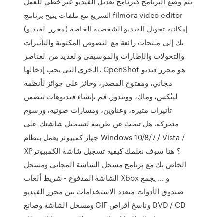
يتم وضع البرنامج كبرنامج تعديل الفيديو غير خطي للعمل
السريع مع ملفات يتيح برنامج filmora video editor
(محرر الفيديو) إمكانية تحويل الفيديو الشخصية الخاصة
بك إلى منتجات رائعة مع النصوص المكتوبة والتأثيرات
والتحولات والإطارات والموسيقى والعديد من العناصر
الأخرى التي يجب إدخالها. OpenShot هو محرر فيديو
مجاني، ومفتوح المصدر، وحائز على جوائز لأنظمة
لينُكس، وماك، وويندوز. قم بإنشاء فيديوهات تتضمن
تأثيرات مثيرة، وعناوين، ومسارات صوتية، ورسوم
متحركة. هل تبحث عن طريقة لتسجيل شاشتك على
جهاز كمبيوتر يعمل بنظام Windows 10/8/7 / Vista /
XP؟ هنا سوف نعلمك كيفية تسجيل شاشة الكمبيوتر
الخاص بك مع برنامج مسجل الشاشة المجاني ومسجل
الشاشة المدفوع - شريط ألعاب Xbox و … يجمع
صندوق الأدوات متعدد الاستخدامات بين محرر الفيديو
ومسجل الشاشة وصانع GIF وناسخ أقراص DVD / CD