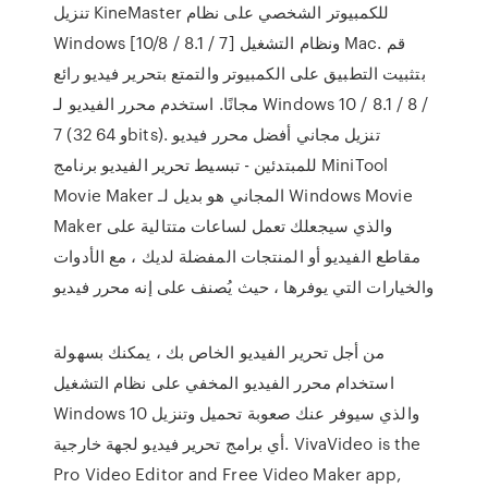
تنزيل KineMaster للكمبيوتر الشخصي على نظام
Windows [10/8 / 8.1 / 7] ونظام التشغيل Mac. قم
بتثبيت التطبيق على الكمبيوتر والتمتع بتحرير فيديو رائع
مجانًا. استخدم محرر الفيديو لـ Windows 10 / 8.1 / 8 /
7 (32 و 64bits). تنزيل مجاني أفضل محرر فيديو
للمبتدئين - تبسيط تحرير الفيديو برنامج MiniTool
Movie Maker المجاني هو بديل لـ Windows Movie
Maker والذي سيجعلك تعمل لساعات متتالية على
مقاطع الفيديو أو المنتجات المفضلة لديك ، مع الأدوات
والخيارات التي يوفرها ، حيث يُصنف على إنه محرر فيديو
من أجل تحرير الفيديو الخاص بك ، يمكنك بسهولة
استخدام محرر الفيديو المخفي على نظام التشغيل
Windows 10 والذي سيوفر عنك صعوبة تحميل وتنزيل
أي برامج تحرير فيديو لجهة خارجية. VivaVideo is the
Pro Video Editor and Free Video Maker app,