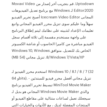
Uptodown. قم بتجريب آخر إصدار من Movavi Video
Editor2020 لـ Windows مع برنامج تعديل الفيديوهات
المجانى Icecream Video Editor أصبح تحرير الفيديو
سهلاً وما عليكم سوى تنزيل محرر الفيديو المجاني واتبع
تعليمات الإعداد لتثبيته على نظامك ليتم إطلاق البرنامج
على واجهة مستخدم مقسمة إلى ثلاثة أقسام سجل
الفيديو مباشرة من كاميرا الحاسوب أو شاشة الكمبيوتر
الخاص بك للتعديل. متوافق Windows 10, Windows
8/Windows 7/Vista/XP. تنزيل مجاني (54 MB)
استخدم محرر الفيديو لـ Windows 10 / 8.1 / 8 / 7 (32
و 64bits). تنزيل مجاني أفضل محرر فيديو للمبتدئين -
تبسيط تحرير الفيديو برنامج MiniTool Movie Maker
المجاني هو بديل لـ Windows Movie Maker والذي
سيجعلك تعمل لساعات متتالية على مقاطع الفيديو أو
المنتجات المفضلة لديك ، مع الأدوات والخيارات التي