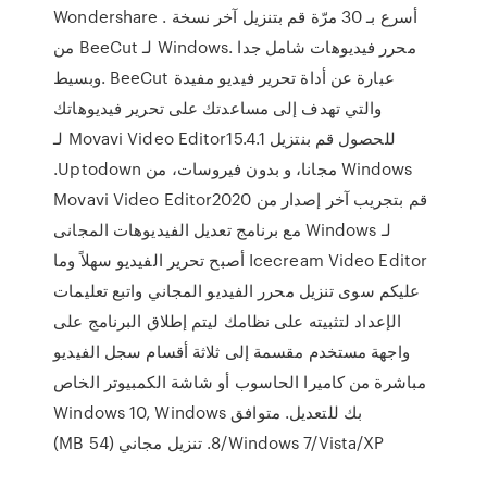
Wondershare . أسرع بـ 30 مرّة قم بتنزيل آخر نسخة
من BeeCut لـ Windows. محرر فيديوهات شامل جدا
وبسيط. BeeCut عبارة عن أداة تحرير فيديو مفيدة
والتي تهدف إلى مساعدتك على تحرير فيديوهاتك
للحصول ‫قم بنتزيل Movavi Video Editor15.4.1 لـ
Windows مجانا، و بدون فيروسات، من Uptodown.
قم بتجريب آخر إصدار من Movavi Video Editor2020
لـ Windows مع برنامج تعديل الفيديوهات المجانى
Icecream Video Editor أصبح تحرير الفيديو سهلاً وما
عليكم سوى تنزيل محرر الفيديو المجاني واتبع تعليمات
الإعداد لتثبيته على نظامك ليتم إطلاق البرنامج على
واجهة مستخدم مقسمة إلى ثلاثة أقسام سجل الفيديو
مباشرة من كاميرا الحاسوب أو شاشة الكمبيوتر الخاص
بك للتعديل. متوافق Windows 10, Windows
8/Windows 7/Vista/XP. تنزيل مجاني (54 MB)