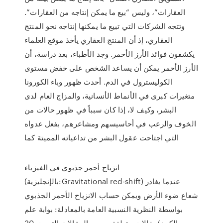
العقارات”، وليس “بيع ما يمكن إنتاجه من العقارات”.
وتتجه الشركات التي تبيع ما يمكنها إنتاجه نحو المنتج
العقاري، إذ أن المنتج العقاري يأخذ موقع العلماء
يكشفون فوائد الأرز الأحمر. وجد الأطباء، بعد دراسة، أن
الأرز الأحمر يمكن أن يساعد الشخص على خفض مستوى
الكوليسترول في الدم. أحدث ظهور وباء الكورونا
متغيرات كبرى في الأنماط الأنسانية، والمزاج العام لدى
البشر، وكيف لا، إذا كان سبباً في ظهور حالات من
الخوف والرعب في أحاسيسهم ومشاعرهم، بفعل عدواه
التي اجتاحت عقول البشر من تداعياته المميتة كما
انزياح أحمر جذبوي في الفيزياء
(بالإنجليزية:Gravitational red-shift) عندما يغادر
شعاع ضوء الأرض ويمكن حساب الانزياح الأحمر الجذبوي
بواسطة النظرية النسبية العامة بالمعادلة: بوابة علم
الكون/مقالات متعلقة · جميع المقالات التي ت 30