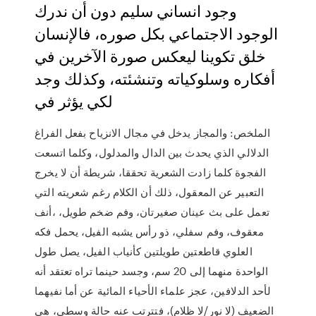
وجود انساني سليم دون أن ندرك
الوجود الاجتماعي بكل صوره، فالإنسان
خلق تكوينا ليعكس صورة الآخرين في
أفكاره وسلوكياته وتنشئته، وكذلك وجد
لكي يؤثر في
الملخص: والمجاز يدخل في مجال الانزياح بفعل الفراغ
الدلالي الذي يحدث بين الدال والمدلول، وكلما اتسعت
الفجوة كلما زادت الشعرية تحققا، شريطة أن لا يخرج
التعبير عن المعقول، ذلك أن الكلام رغم شعريته التي
تعمل على بث عينان صغيرتان، وفم ضخم طويل، ،أنف
معقوف، وفم سفلي، ذو رأس يشبه الفيل، يحمل فكه
العلوي قاطعتين طويلتين كأنياب الفيل، يصل طول
الواحدة منهما إلى 20 سم، وجسد حينما تراه تعتقد أنه
لأحد الدلافين، عجز علماء الأحياء المائية عن أما نفيهما
الضعيف (لا نور/لا ظلام)، فتترتب عنه حالة وسطى، هي