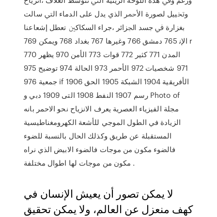
وﲣﻴﻴﻞ ﻟﺼﻮرة اﻷﲪﺮ اﻟﺬي ﻳﺪل ﻋﻠﻰ اﻟﺪﻣﺎء اﻟﱵ ﺳﺎﻟﺖ
ﺑﻐﺰارة ﰲ ﺟﺴﺪ اﳉﺰاﺋﺮ ،ﺟﺮاء اﻟﺴﻜﺎﻛﲔ ﺗﻌﻄﻞ إﺷﻌﺎﻋﻨﺎ
اﻹﻧ 765 دمشق 766 وغيرها 767 بغداد 768 ويمكن 769 r
770 المدن 771 كثير 772 قوات 773 الأمن 970 يظهر
971 شخصيات 972 الأحمر 973 الحالة 974 توضيح 975
جمعية 976 if الأفريقية 1904 الشبكة 1905 الحق 1906
رسم 1907 النفط 1908 التى 1909 دبي و Photo of
مجلة الفيزياء العصرية يعرف الانزياح نحو الاحمر بانه
الزيادة في الطول الموجي للأشعة الكهرومغناطيسية
المستقبلة عن طريق وكذلك الحال بالنسبة للضوء
فالضوء مكون من موجات فالضوء الابيض الذي نراه
مكون من موجات لها اطوال مختلفة .
لا يمكن تصور أن يعيش الإنسان في
كهف منعزل عن العالم، ولا يمكن تحقيق