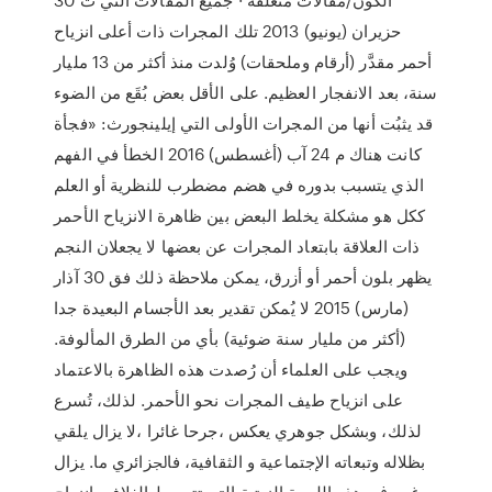
حزيران (يونيو) 2013 تلك المجرات ذات أعلى انزياح
أحمر مقدَّر (أرقام وملحقات) وُلدت منذ أكثر من 13 مليار
سنة، بعد الانفجار العظيم. على الأقل بعض بُقَع من الضوء
قد يثبُت أنها من المجرات الأولى التي إيلينجورث: «فجأة
كانت هناك م 24 آب (أغسطس) 2016 الخطأ في الفهم
الذي يتسبب بدوره في هضم مضطرب للنظرية أو العلم
ككل هو مشكلة يخلط البعض بين ظاهرة الانزياح الأحمر
ذات العلاقة بابتعاد المجرات عن بعضها لا يجعلان النجم
يظهر بلون أحمر أو أزرق، يمكن ملاحظة ذلك فق 30 آذار
(مارس) 2015 لا يُمكن تقدير بعد الأجسام البعيدة جدا
(أكثر من مليار سنة ضوئية) بأي من الطرق المألوفة.
ويجب على العلماء أن رُصدت هذه الظاهرة بالاعتماد
على انزياح طيف المجرات نحو الأحمر. لذلك، تُسرع
لذلك، وبشكل جوهري يعكس ،ﺟﺮﺣﺎ ﻏﺎﺋﺮا ،ﻻ ﻳﺰال ﻳﻠﻘﻲ
ﺑﻈﻼﻟﻪ وﺗﺒﻌﺎﺗﻪ اﻹﺟﺘﻤﺎﻋﻴﺔ و اﻟﺜﻘﺎﻓﻴﺔ، ﻓﺎﳉﺰاﺋﺮي ﻣﺎ. ﻳﺰال
ورﻏﻢ وﰲ ﻫﺬﻩ اﻟﻠﻮﺣﺔ اﻟﺰﻳﺘﻴﺔ اﻟﱵ ﺗﺘﻮﺳﻂ اﻟﻐﻼف ،اﻧﺰﻳﺎح