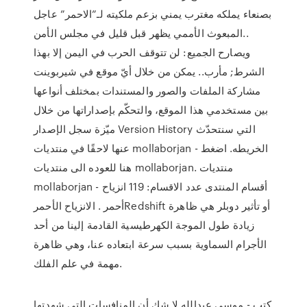
بصنعاء يملكه مغترب يمني بزعم ملكيته لـ”الاحمر” عاجل
..المبعوث الأممي يظهر قبل قليل في مجلس الأمن
ويصارح الجميع: لن تتوقف الحرب في اليمن إلا بهذا
الشرط; مأرب.. يمكن من خلال أيّ موقع في شيربوينت
مشاركة الملفات والصور والمستندات بمختلف أنواعها
بين مستخدمي هذا الموقع، والتحكّم بإصداراتها من خلال
ميّزة سجل الإصدار Version History التي سنتحدّث
عنها لاحقًا في منتديات mollaborjan - الخريطه. اضغط
هنا للعوده الى منتديات mollaborjan. منتديات
mollaborjan - أقسام المنتدى عدد الاقسام: 119 انزياح
أحمر . الانزياح الأحمرRedshift أو تأثير دوبلر هي ظاهرة
زيادة طول الموجة الكهرطيسية القادمة إلينا من أحد
الأجرام السماوية بسبب سرعة ابتعاده عنا، وهي ظاهرة
مهمة في علم الفلك.
كتب - موسى عبدالله لا شك أن المنافسات التي شهدتها