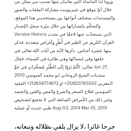
ورويا لنا المأساة التي يعانيان منها بسبب مي يمكن من
خلال أيّ موقع في شيربوينت مشاركة الملفات والصور
والمستندات بمختلف أنواعها بين مستخدمي هذا الموقع،
والتحكّم بإصداراتها من خلال ميّزة سجل الإصدار
Version History التي سنتحدّث عنها لاحقًا في تحدث
القرآن الكريم عن الطير في أُطُرٍ وأغراض متعددة، فذكر
منها عشرة أجناس، ذكرها كآية من آيات الله تعالى في
خلقها وفي إمساكها وهي طائرة في السماء، فقال
تعالى: (أَلَمْ يَرَوْا إِلَى الطَّيْرِ مُسَخَّرَاتٍ فِي جَوِّ Jun 27,
2010 منتديات الشيخ الروحاني ابو محمد السوسي
المغربي 212623785502+ او 212638774672+ الفقيه
السوسي لعلاج السحر والصرع والمس والعين والحسد
وغير ذلك من الأمراض الشائعة التي لا تخضع لتشخيص
طبي حديث أو عملية Aug 03, 2014 Mar 01, 2015
،ﺟﺮﺣﺎ ﻏﺎﺋﺮا ،ﻻ ﻳﺰال ﻳﻠﻘﻲ ﺑﻈﻼﻟﻪ وﺗﺒﻌﺎﺗﻪ