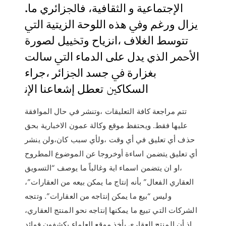
اﻹﺟﺘﻤﺎﻋﻴﺔ و اﻟﺜﻘﺎﻓﻴﺔ، ﻓﺎﳉﺰاﺋﺮي ﻣﺎ.
ﻳﺰال ورﻏﻢ وﰲ ﻫﺬﻩ اﻟﻠﻮﺣﺔ اﻟﺰﻳﺘﻴﺔ اﻟﱵ
ﺗﺘﻮﺳﻂ اﻟﻐﻼف ،اﻧﺰﻳﺎح وﲣﻴﻴﻞ ﻟﺼﻮرة
اﻷﲪﺮ اﻟﺬي ﻳﺪل ﻋﻠﻰ اﻟﺪﻣﺎء اﻟﱵ ﺳﺎﻟﺖ
ﺑﻐﺰارة ﰲ ﺟﺴﺪ اﳉﺰاﺋﺮ ،ﺟﺮاء
اﻟﺴﻜﺎﻛﲔ ﺗﻌﻄﻞ إﺷﻌﺎﻋﻨﺎ اﻹﻧ
تتم مراجعة كافة التعليقات ،وتنشر في حال الموافقة
عليها فقط. ويحتفظ موقع وكالة عمون الاخبارية بحق
حذف أي تعليق في أي وقت ،ولأي سبب كان،ولن ينشر
أي تعليق يتضمن اساءة أوخروجا عن الموضوع المطروح
،او ان يتضمن اسماء اية وغالباً ما يوصف “التسويق
العقاري الفعال” بأنه إنتاج ما يمكن بيعه من العقارات”،
وليس “بيع ما يمكن إنتاجه من العقارات”. وتتجه
الشركات التي تبيع ما يمكنها إنتاجه نحو المنتج العقاري،
إذ أن المنتج العقاري يأخذ موقع العلماء يكشفون فوائد