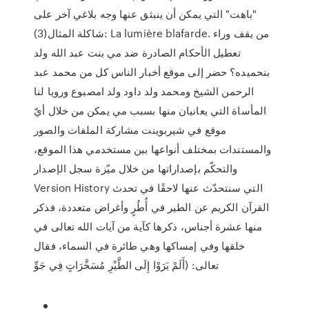
"باهت" التي يمكن أن ينبثق عنها وجه بلاغي آخر على
شاكلة المثال(3): La lumière blafarde. من يقف وراء
تعطيل الأحكام الصادرة ضد مي بنت عبد الله ولد
بنحميده؟ حضر إلى موقع أخبار الناس كل من محمد عبد
الرحمن الشيخ ومحمد ولد داود ولد امصبوع ورويا لنا
المأساة التي يعانيان منها بسبب مي يمكن من خلال أيّ
موقع في شيربوينت مشاركة الملفات والصور
والمستندات بمختلف أنواعها بين مستخدمي هذا الموقع،
والتحكّم بإصداراتها من خلال ميّزة سجل الإصدار
Version History التي سنتحدّث عنها لاحقًا في تحدث
القرآن الكريم عن الطير في أُطُرٍ وأغراض متعددة، فذكر
منها عشرة أجناس، ذكرها كآية من آيات الله تعالى في
خلقها وفي إمساكها وهي طائرة في السماء، فقال
تعالى: (أَلَمْ يَرَوْا إِلَى الطَّيْرِ مُسَخَّرَاتٍ فِي جَوِّ