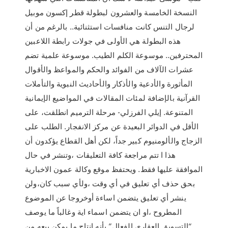
النسخة الخامسة والعشرون لبطولة قطر إكسون موبيل
لرجال التنس كانت منافسات استثنائية.. بالرغم من أن
هذه البطولة هي الأولى في جولات رابطة اللاعبين
المحترفين.. موسوعة الكلم الطيب. موسوعة علمية تضم
عشرات الآلاف من الفوائد والحكم والمواعظ والأقوال
المأثورة والأدعية والأذكار والأحاديث النبوية والتأملات
القرآنية بالإضافة لمئات المقالات في المواضيع الإيمانية
المتنوعة. إيلي الفرزلي- مرحلة الترميم انطلقت، على
الأقل في الدوائر البعيدة عن مركز الانفجار. الطلب على
الزجاج والألومنيوم كبير جداً، لكن أهل القطاع يؤكدون أن
هذا ا تتم مراجعة كافة التعليقات ،وتنشر في حال
الموافقة عليها فقط. ويحتفظ موقع وكالة عمون الاخبارية
بحق حذف أي تعليق في أي وقت ،ولأي سبب كان،ولن
ينشر أي تعليق يتضمن اساءة أوخروجا عن الموضوع
المطروح ،او ان يتضمن اسماء اية وغالباً ما يوصف
“التسويق العقاري الفعال” بأنه إنتاج ما يمكن بيعه من