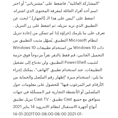
"المشاركة العائلية"، فاضغط على "مشترياتي" أو اختر
اسم أحد أفراد العائلة لمعرفة المحتوى الذي اشتراه.
اضغط على "ليس على هذا الـ [الجهاز]." ابحث عن
التطبيق الذي تريد تنزيله، ثم اضغط على زر التنزيل .
تعرف على ما يلزمك إجراؤه إذا لم تتمكن من إعادة تنزيل
التطبيق. يُسهّل مثبت التطبيق من Microsoft لنظام
Windows 10 من استخدام تطبيقات Windows 10 ذات
التحميل الجانبي: قم فقط بالنقر نقراً مزدوجاً فوق حزمة
التطبيق، ولن تحتاج إلى تشغيل PowerShell لتثبيت
التطبيقات. عند استخدام تطبيق "الهاتف"، يمكنك إجراء
ما يلي: استخدام ميزة "إظهار رقم المتّصل والحماية من
الأرقام غير المرغوب فيها" للحصول على معلومات حول
المتّصلين أو الأنشطة التجارية غير المسجَّلة في جهات
تنزيل تطبيق Cast TV - تطبيق Cast متوافق مع جميع
أنواع أجهزة الاستقبال لنظام الاندرويد 14 يناير 2021
2021-01-14T00:08:00-08:00 2021-01-