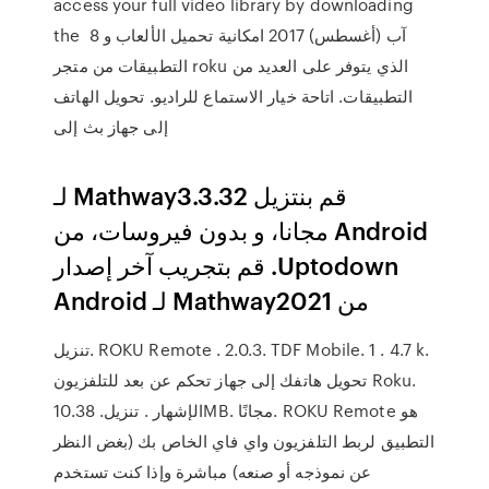
access your full video library by downloading
the 8 آب (أغسطس) 2017 امكانية تحميل الألعاب و
التطبيقات من متجر roku الذي يتوفر على العديد من
التطبيقات. اتاحة خيار الاستماع للراديو. تحويل الهاتف
إلى جهاز بث إلى
‫قم بنتزيل Mathway3.3.32 لـ
Android مجانا، و بدون فيروسات، من
Uptodown. قم بتجريب آخر إصدار
من Mathway2021 لـ Android
تنزيل. ROKU Remote . 2.0.3. TDF Mobile. 1 . 4.7 k.
تحويل هاتفك إلى جهاز تحكم عن بعد للتلفزيون Roku.
الإشهار . تنزيل. 10.38MB. مجانًا. ROKU Remote هو
التطبيق لربط التلفزيون واي فاي الخاص بك (بغض النظر
عن نموذجه أو صنعه) مباشرة وإذا كنت تستخدم