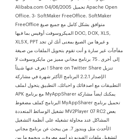
Alibaba.com 04/06/2005 تحميل Apache Open
Office. 3- SoftMaker FreeOffice. SoftMaker
FreeOffice متوافق بشكل كامل مع جميع صيغ
الميكروسوفت أوفيس بما فيها DOC, DOX, XLS,
XLSX, PPT و غيرها من الصيغ بمعنى أنك لن تجد
مفآجآت غير سارة و أنت تقوم بتحويل الملفات من صيغة
إلى أخرى . 75 برنامج مجاني مميز من مايكروسوفت لا
تعرف عنها شيئاً ! Share on Twitter Share تنزيل
الإصدار 2.2.1 البرنامج الأكثر شهرة في مشاركة
التطبيقات مع اصدقائك و احبائك، التطبيق يتحول لملف
APK مع برنامج MyAppSharer يمكنك ايضاً مشاركة
البرنامج كملف مضغوط MyAppSharer تحميل برنامج
تشغيل الوسائط المتعددة MV2Player 07 RC2 بعض
المشاكل عند محاولة تشغيله على أنظمة التشغيل
الأحدث مثل ويندوز 7. من يبحث عن برنامج مجاني
لتشغيل ملفات الفيديو ذو أسم معروف، ويجمع ما بين