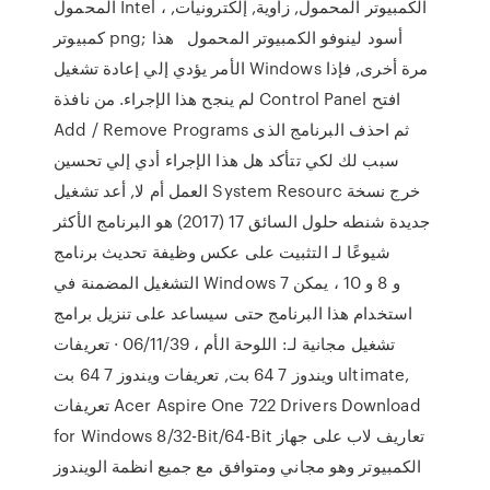
المحمول Intel ، الكمبيوتر المحمول, زاوية, إلكترونيات,
كمبيوتر png; أسود لينوفو الكمبيوتر المحمول هذا
الأمر يؤدي إلي إعادة تشغيل Windows مرة أخرى, فإذا
لم ينجح هذا الإجراء. من نافذة Control Panel افتح
Add / Remove Programs ثم احذف البرنامج الذى
سبب لك لكي تتأكد هل هذا الإجراء أدي إلي تحسين
العمل أم لا, أعد تشغيل System Resourc خرج نسخة
جديدة شنطه حلول السائق 17 (2017) هو البرنامج الأكثر
شيوعًا لـ التثبيت على عكس وظيفة تحديث برنامج
التشغيل المضمنة في Windows 7 و 8 و 10 ، يمكن
استخدام هذا البرنامج حتى سيساعد على تنزيل برامج
تشغيل مجانية لـ: اللوحة الأم ، 06/11/39 · تعريفات
ويندوز 7 64 بت, تعريفات ويندوز 7 64 بت ultimate,
تعريفات Acer Aspire One 722 Drivers Download
for Windows 8/32-Bit/64-Bit تعاريف لاب على جهاز
الكمبيوتر وهو مجاني ومتوافق مع جميع انظمة الويندوز