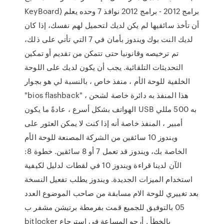
KeyBoard) برامج 2012 - برامج 2012 نوافذ 7 وحده يعلم
أن تأخذ سائقيها لم يكن لديك لتحميل لهم نفسك، إذا كان
لديك النت بوك ويندوز بأمان في 7 التي تأتي على ذلك،
تم ترخيصه وقانونيا حتى تتمكن من تقديم أو تمكين
التحديثات التلقائية. يجب أن يكون لديك على اللوحة
الخلفية للوحة الأم ، منفذ خاص ، بالنسبة لي هو بجوار
"bios flashback" ، هذا المنفذ به دائرة خاصة لشحن
الهواتف بشكل أسرع ، عادةً ما يكون USB به 500 مللي
أمبير ، المنفذ خاصة أنه إذا كنت لا يمكن العثور على
ويندوز 10 سائقين من الشركة المصنعة للوحة الأم
الخاصة بك، ويندوز قد تعمل 7 أو 8 سائقين. خطوة 8:
الآن لدينا قراءة ويندوز 10 في لقطات لدليل لكيفية
استخدام الميزات الجديدة. ويندوز يطلب تفعيل النسخة
بعد تغييري للوحة الام مسابقة من صاحب الموضوع العدد
05 بالتوفيق للجميع قمت بفرمطة برتيشن مشفر ب
bitlocker بالخطأ . أرجو المساعة في إسترجاع