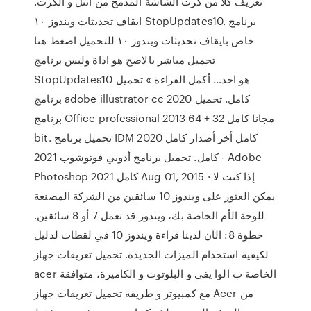
تعريف كلا من كرت الشاشة المدمج من انتل و الكرت.
ايقاف تحديثات ويندوز ١٠ StopUpdates10. برنامج
خاص بايقاف تحديثات ويندوز ١٠ للتحميل اضغط هنا
تحميل مباشر بالاصح هو اداة وليس برنامج
StopUpdates10 هو احد… أكمل القراءة » تحميل
برنامج adobe illustrator cc 2020 كامل. تحميل
برنامج Office professional 2013 مجانا كامل 32 + 64
bit. تحميل برنامج IDM كامل أخر أصدار كامل 2020
كامل. تحميل برنامج أدوبي فوتوشوب 2021 - Adobe
Photoshop 2021 كامل Aug 01, 2015 · إذا كنت لا
يمكن العثور على ويندوز 10 سائقين من الشركة المصنعة
للوحة الأم الخاصة بك، ويندوز قد تعمل 7 أو 8 سائقين.
خطوة 8: الآن لدينا قراءة ويندوز 10 في لقطات لدليل
لكيفية استخدام الميزات الجديدة. تحميل تعريفات جهاز
acer الخاصة ب الوا يفي و البلوتوت و الكاميرة، متوافقة
مع كمبيوتر و طريقة تحميل تعريفات جهاز Acer من