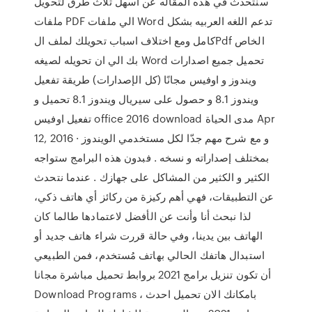
سنتحدث في هذه المقاله عن اسهل ثلاث طرق لتحويل
ملفات PDF الي ملفات Word تدعم اللغه العربيه بشكل
كامل ومع اختلاف اسباب تحويلك لملف الPdf الخاص
بك الي ان تحويله لصيغه Word تحميل جميع اصدارات
ويندوز و اوفيس مجانًا (كل الإصدارات) طريقة تفعيل
ويندوز 8.1 و حصول على سيريال ويندوز 8.1 تحميل و
تفعيل اوفيس office 2016 download مدى الحياة Apr
12, 2016 · و مع شرح مهم جدّا لكل مستخدمي الويندوز
بمختلف إصداراته و نسخه . فبدون هذه البرامج ستواجه
الكثير و الكثير من المشاكل على جهازك . عندما نتحدث
عن التطبيقات، فهي أهم ركيزة من ركائز أي هاتف ذكي،
لذا نبحث أنا وأنت عن الأفضل لاعتمادها طالما كان
الهاتف بين يدينا، وفي حالة قررت شراء هاتف جديد أو
استبدال هاتفك الحالي بهاتف مُستخدم، فمن الطبيعي
أن تكون تنزيل برامج 2021 بروابط تحميل مباشرة مجانا
Download Programs ، بامكانك الان تحميل احدث