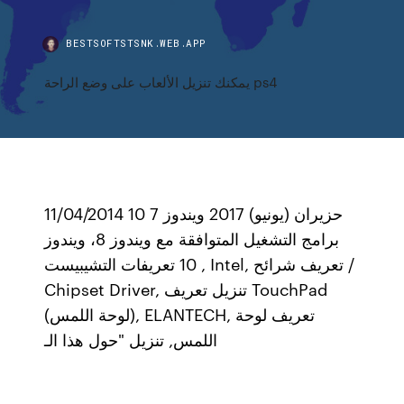
BESTSOFTSTSNK.WEB.APP
يمكنك تنزيل الألعاب على وضع الراحة ps4
11/04/2014 10 حزيران (يونيو) 2017 ويندوز 7
برامج التشغيل المتوافقة مع ويندوز 8، ويندوز
10 تعريفات التشيبيست , Intel, تعريف شرائح /
Chipset Driver, تنزيل تعريف TouchPad
(لوحة اللمس), ELANTECH, تعريف لوحة
اللمس, تنزيل "حول هذا الـ