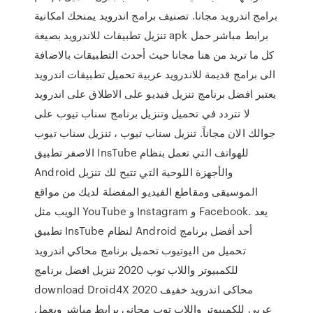
برامج اندرويد مجانا. تصنيف برامج اندرويد يمنحك امكانية
تنزيل تطبيقات للاندرويد بصيغة apk برابط مباشر حمل
كل ما تريد من هنا مجانا حيث أحدث التطبيقات بالاضافة
الى برامج قديمة للاندرويد عربية تحميل تطبيقات اندرويد
يعتبر افضل برنامج تنزيل فيديو على الاطلاق على اندرويد
لا تتردد في تحميل وتنزيل برنامج سناب تيوب على
جوالك الان مجاناً. تنزيل سناب تيوب ، تنزيل سناب تيوب
الاصفر تطبيق InsTube للهواتف التي تعمل بنظام
Android والأجهزة اللوحية التي تتيح لك تنزيل
الموسيقى ومقاطع الفيديو المفضلة لديك من مواقع
الويب مثل YouTube و Instagram و Facebook. يعد
تطبيق InsTube لنظام Android أحد أفضل برنامج
تحميل من اليوتيوب تحميل برنامج محاكي اندرويد
للكمبيوتر واللاب توب 2020 تنزيل افضل برنامج
download Droid4X 2020 محاكى اندرويد خفيف
عربى للكمبيوتر واللاب توب مجانى برابط مباشر ويعمل