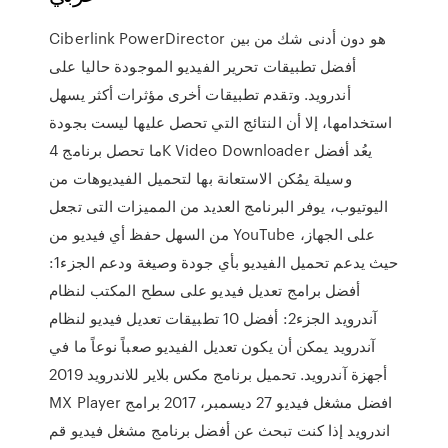
Ciberlink PowerDirector هو دون أدنى شك من بين
أفضل تطبيقات تحرير الفيديو الموجودة حاليا على
أندرويد. وتقدم تطبيقات أخرى مؤثرات أكثر يسهل
استخدامها، إلا أن النتائج التي تحصل عليها ليست بجودة
ما تحصل برنامج 4K Video Downloader يعُد أفضل
وسيلة يمُكن الاستعانة بها لتحميل الفيديوهات من
اليوتيوب، يوفر البرنامج العديد من المميزات التى تجعل
من السهل حفظ أي فيديو من YouTube على الجهاز،
حيث يدعم تحميل الفيديو بأي جودة وصيغة ودعم الجزء1:
أفضل برامج تعديل فيديو على سطح المكتب لنظام
آندرويد الجزء2: أفضل 10 تطبيقات تعديل فيديو لنظام
آندرويد يمكن أن يكون تعديل الفيديو صعباً نوعاً ما في
أجهزة آندرويد. تحميل برنامج مكس بلاير للاندرويد 2019
MX Player افضل مشغل فيديو 27 ديسمبر، 2017 برامج
اندرويد إذا كنت تبحث عن أفضل برنامج مشغل فيديو قم