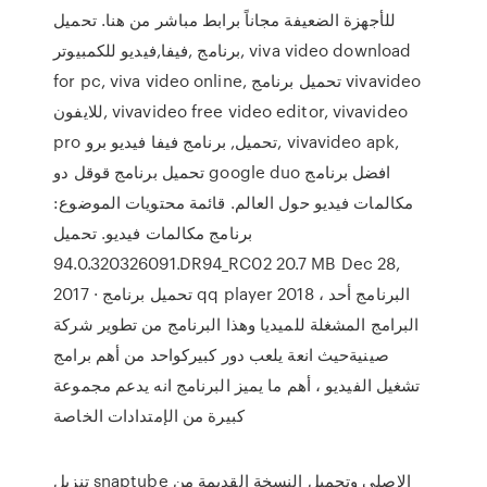
للأجهزة الضعيفة مجاناً برابط مباشر من هنا. تحميل
برنامج ,فيفا,فيديو للكمبيوتر, viva video download
for pc, viva video online, تحميل برنامج vivavideo
للايفون, vivavideo free video editor, vivavideo
pro تحميل, برنامج فيفا فيديو برو, vivavideo apk,
تحميل برنامج قوقل دو google duo افضل برنامج
مكالمات فيديو حول العالم. قائمة محتويات الموضوع:
برنامج مكالمات فيديو. تحميل
94.0.320326091.DR94_RC02 20.7 MB Dec 28,
2017 · تحميل برنامج qq player 2018 ، البرنامج أحد
البرامج المشغلة للميديا وهذا البرنامج من تطوير شركة
صينيةحيث انعة يلعب دور كبيركواحد من أهم برامج
تشغيل الفيديو ، أهم ما يميز البرنامج انه يدعم مجموعة
كبيرة من الإمتدادات الخاصة
تنزيل snaptube الاصلي وتحميل النسخة القديمة من