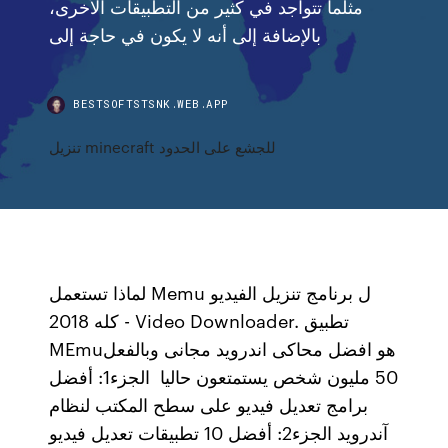
مثلما تتواجد في كثير من التطبيقات الأخرى،
بالإضافة إلى أنه لا يكون في حاجة إلى
BESTSOFTSTSNK.WEB.APP
تنزيل minecraft للجشع على الحدود
لماذا تستعمل Memu ل برنامج تنزيل الفيديو
كله 2018 - Video Downloader. تطبيق
MEmuهو افضل محاكى اندرويد مجانى وبالفعل
50 مليون شخص يستمتعون حاليا الجزء1: أفضل
برامج تعديل فيديو على سطح المكتب لنظام
آندرويد الجزء2: أفضل 10 تطبيقات تعديل فيديو