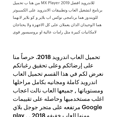
من هنا ب تحميل MX Player 2019 للاندرويد افضل
برنامج لتشغيل العاب وتطبيقات الاندرويد على الكمبيوتر
للويندوز هما برنامجى نوكس اب بلاير و كو بلاير لانهما
هما الوحيدان الذان يعملان على كل الاجهزة ولا يحتاجان
لامكانيات كبيرة مثل رامات عالية او بروسيسور قوى
تحميل العاب اندرويد 2018. حرصاً منا
على إرضائكم وعلى تحقيق رغباتكم
نعرض لكم في هذا القسم تحميل العاب
اندرويد كاملة ومجانيه بكامل مراحلها
ومستوياتها , جميعها العاب نالت اعجاب
اغلب مستخدميها وحاصله على تقييمات
مرتفعه على متجر جوجل بلاي Google
play , ومنها العاب خفيفه 2018 ,