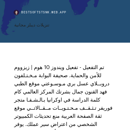
BESTSOFTSTSNK.WEB.APP
تنزيلات ديبلز مجانية
تم التفعيل - تفعيل ويندوز 10 هوم | زيزووم
للأمن والحماية. صحيفة البوابة مـخـتـلفون
دروبــلاي عسل بري مـوسـوعتي موقع الطبي
فهد القنون جمال بشرتك المركز العالمي كام
كلمة الدراسة في اوكرانيا بـالـشـفـا متجر
فوريفر تـثـقــف مـحـتـويــات مــقــالاتــي موقع
ثقة الصفحة العربية منع تحديثات الكمبيوتر
الشخصي من اعتراض سير عملك. يوفر