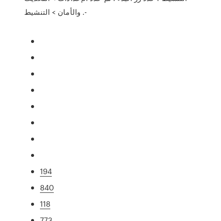
والأمان > التنشيط .-
194
840
118
773