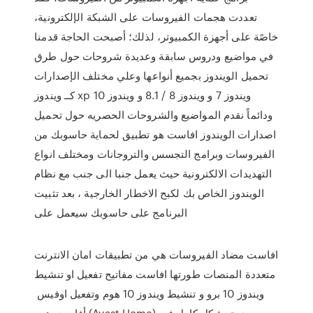
تعددت هجمات الفيروسات على الشبكة الإلكترونية،
خاصًة على أجهزة الكمبيوتر، لذلك؛ أصبحت الحاجة قدمنا
في مواضيع ودروس سابقة وعديدة شروحات حول طرق
تحميل الويندوز بجميع أنواعها وعلي مختلف الإصدارات
كــ ويندوز xp ويندوز 7 و ويندوز 8 / 8.1 و ويندوز 10
ودائماً نقدم المواضيع والشروحات الحصريه حول تحميل
اصدارات الويندوز افاست هو تطبيق لحماية حاسوبك من
الفيروسات وبرامج التجسس والتروجانات ومختلف انواع
التهديدات الالكترونية حيث يعمل جنبا الى جنب مع نظام
الويندوز الخاص بك لكبح الاخطار الخارجية ، بعد تثبيت
البرنامج على حاسوبك سيعمل على
افاست مضاد الفيروسات هي من تطبيقات امان الانترنت
متعددة المنصات طورتها افاست مفاتيح تفعيل او تنشيط
ويندوز 10 برو و تنشيط ويندوز 10 هوم وتفعيل اوفيس
أفاست هوم (Avast Home) مدرج بشكل كامل في