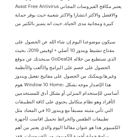
Avast Free Antivirus يعتبر مكافح الفيروسات المجاني
والافضل والاكثر انتشارا والاكثر شعبية حيث يوفر حماية
كبيرة ومجانية مدى الحياة، حيث انه يتميز بالكثير من
سيكون موضوعنا اليوم إن شاء الله عن الحصول على
مفتاح تنشيط ويندوز 10 أصلي + اوفيس 2019، بحيث
سنحدثك عن موقع GoDeal24 الذي تستطيع من خلاله
الحصول على خصم على البرامج والألعب والأنظمة
وغيرها،ويمكنك من الحصول على مفاتيح تفعيل ويندوز
هوم Window 10 Home: هذا الإصدار موجه بشكل
أساسي للإستخدام المنزلي أو بشكل أدق للمستخدمين
الأفراد وهو نظام متكامل يحتوي على كافة التطبيقات
التي تأتي مثبته مسبقاً مع ويندوز 10 في المعتاد مثل
تطبيقات الطقس والخرائط تحميل افاست لأجهزة
الكمبيوتر هذا هو عنوان مقالنا اليوم والذي يعتبر من أهم
برامج حماية أجهزة الكمبيوتر من الفيروسات، فقد