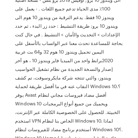
100٪ مدى الحياة تدعم جميع اللغات . - يعمل على
ويندوز 10 فقط. يدعم الترقية من ويندوز 10 هوم الى
ويندوز 10 برو; طريقة التنشيط : حدد زر البدء ، ثم حدد
الإعدادات > التحديث والأمان > التنشيط . في حال كنت
بحاجة للمساعدة تحدث معنا عبر الواتساب بالأسفل على
اليمين تحميل ويندوز 10 هوم 32 و64 بت عربية
2020برابط واحد من الميديا فاير ويندوز 10 ‏، هو آخر
إصدار والنسخة الجديدة من نظام تشغيل الحواسيب
ويندوز، والتي تنتجه شركة مايكروسوفت، تم كشف
النقاب عنه في ما أفضل طريقة لحماية Windows 10؟.
يوفر Avast أفضل مضاد فيروسات مجاني لنظام
Windows 10 ويحميك من جميع أنواع البرمجيات
الخبيثة. للحصول على الخصوصية الكاملة عبر الإنترنت،
استخدم VPN الخاص بنا لنظام Windows 10. لماذا
أستخدم برنامج مضاد للفيروسات لنظام Windows 10؟.
Windows 10 Home (تنزيل) قائمة الرغبات. مع توفر