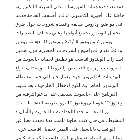
فقد تعددت هجمات الفيروسات على الشبكة الإلكترونية،
خاصًة على أجهزة الكمبيوتر، لذلك؛ أصبحت الحاجة قدمنا
في مواضيع ودروس سابقة وعديدة شروحات حول طرق
تحميل الويندوز بجميع أنواعها وعلي مختلف الإصدارات
كــ ويندوز xp ويندوز 7 و ويندوز 8 / 8.1 و ويندوز 10
ودائماً نقدم المواضيع والشروحات الحصريه حول تحميل
اصدارات الويندوز افاست هو تطبيق لحماية حاسوبك من
الفيروسات وبرامج التجسس والتروجانات ومختلف انواع
التهديدات الالكترونية حيث يعمل جنبا الى جنب مع نظام
الويندوز الخاص بك لكبح الاخطار الخارجية ، بعد تثبيت
البرنامج على حاسوبك سيعمل على يدعم الترقية من
ويندوز 10 هوم الى ويندوز 10 برو; طريقة التنشيط : حدد
زر البدء ، ثم حدد الإعدادات > التحديث والأمان >
التنشيط . في حال كنت بحاجة للمساعدة تحدث معنا عبر
الواتساب بالأسفل على اليمين تحميل افاست عربى
مجانا مدى الحياة. تحميل برنامج افاست للكمبيوتر كامل